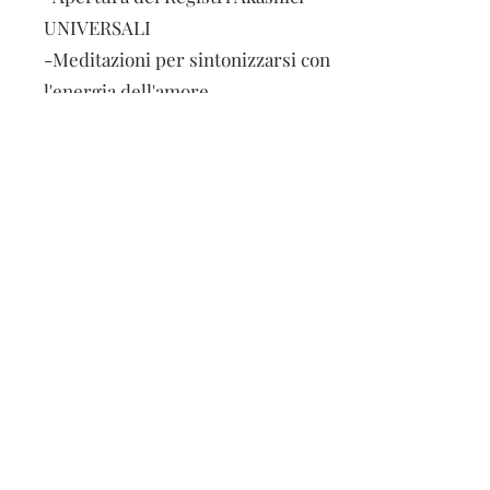
UNIVERSALI
-Meditazioni per sintonizzarsi con
l'energia dell'amore
-Esercizi individuali e di gruppo
Costi
Il costo di un corso è di 200 euro.
Per l'iscrizione è richiesto il
pagamento di 100 euro, non
rimborsabili in caso di disdetta ma
utilizzabili per un corso futuro. Si
può pagare con un bonifico bancario