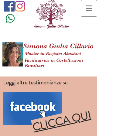
Simona Giulia Cillario
Master in Registri Akashici
Facilitatrice in Costellazioni
Familiari
Leggi altre testimonianze su
CLICCA QUI